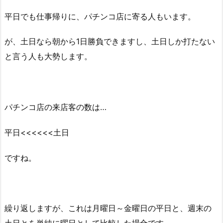
平日でも仕事帰りに
、
パチンコ店に寄る人もいます。
が、土日なら朝から1日勝負できますし、土日しか打たない
と言う人も大勢します。
パチンコ店の来店客の数は…
平日<<<<<<土日
ですね。
繰り返しますが、これは月曜日～金曜日の平日と、週末の