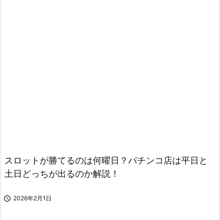
スロットが勝てるのは何曜日？パチンコ店は平日と
土日どっちが出るのか解説！

2026年2月1日