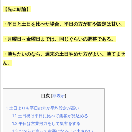
【先に結論】
・平日と土日を比べた場合、平日の方が釘や設定は甘い。
・月曜日～金曜日までは、同じぐらいの調整である。
・勝ちたいのなら、週末の土日やめた方がよい。勝てませ
ん。
目次
[
非表示
]
1
土日よりも平日の方が平均設定が高い
1.1
土日祝は平日に比べて集客が見込める
1.2
平日は営業努力をして集客をする
1.3
だからと言って赤字になるほど出さない