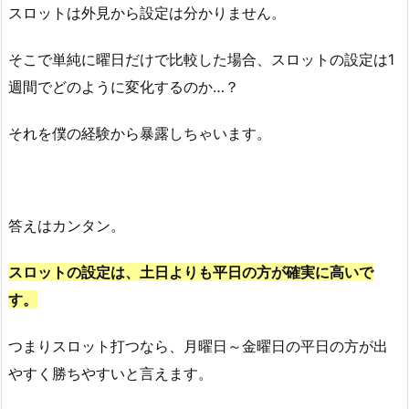
スロットは外見から設定は分かりません。
そこで単純に曜日だけで比較した場合、スロットの設定は1
週間でどのように変化するのか…？
それを僕の経験から暴露しちゃいます。
答えはカンタン。
スロットの設定は、土日よりも平日の方が確実に高いで
す。
つまりスロット打つなら、月曜日～金曜日の平日の方が出
やすく勝ちやすいと言えます。