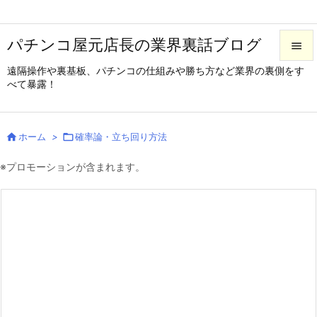
パチンコ屋元店長の業界裏話ブログ

遠隔操作や裏基板、パチンコの仕組みや勝ち方など業界の裏側をす

べて暴露！
メニュ

サイド

ホーム
>

確率論・立ち回り方法

前へ
※プロモーションが含まれます。

次へ

検索