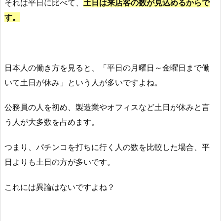
それは平日に比べて
、
土日は来店客の数が見込めるからで
す。
日本人の働き方を見ると、「平日の月曜日～金曜日まで働
いて土日が休み」という人が多いですよね。
公務員の人を初め、製造業やオフィスなど土日が休みと言
う人が大多数を占めます。
つまり、パチンコを打ちに行く人の数を比較した場合、平
日よりも土日の方が多いです。
これには異論はないですよね？