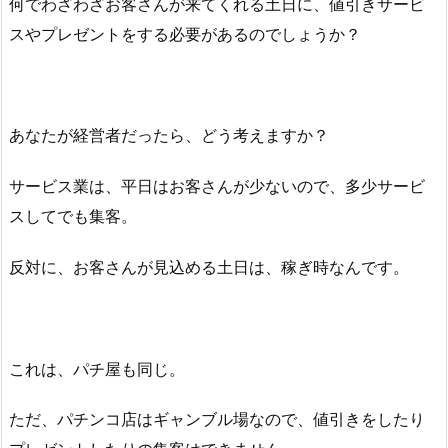
何でわざわざお客さんが来てくれる土日に、値引きサービ
スやプレゼントをする必要があるのでしょうか？
あなたが経営者だったら、どう考えますか？
サービス業は、平日はお客さんが少ないので、多少サービ
スしてでも集客。
反対に、お客さんが見込める土日は、稼ぎ時なんです。
これは、パチ屋も同じ。
ただ、パチンコ店はギャンブル場なので、値引きをしたり