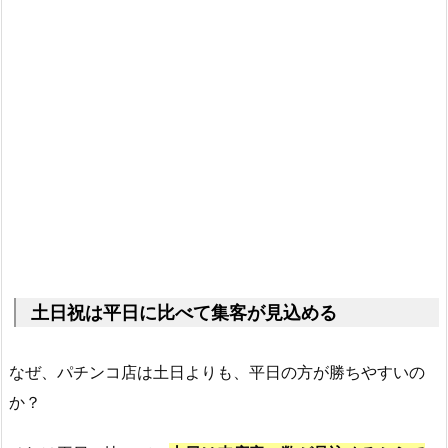
土日祝は平日に比べて集客が見込める
なぜ、パチンコ店は土日よりも、平日の方が勝ちやすいの
か？