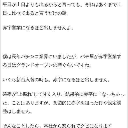
平日が土日よりも出るからと言っても、それはあくまで土
日に比べて出ると言うだけの話。
赤字営業になるほど出しませんよ。
僕は長年パチンコ業界にいましたが、パチ屋が赤字営業す
る日はグランドオープンの時ぐらいですね。
いくら新台入替の時も、赤字になるほど出しません。
確率が”上振れ”して甘く入り、結果的に赤字に「なっちゃっ
た」ことはありますが、意図的に赤字を狙った釘や設定調
整はしません。
そんなことしたら、本社から怒られてクビになります