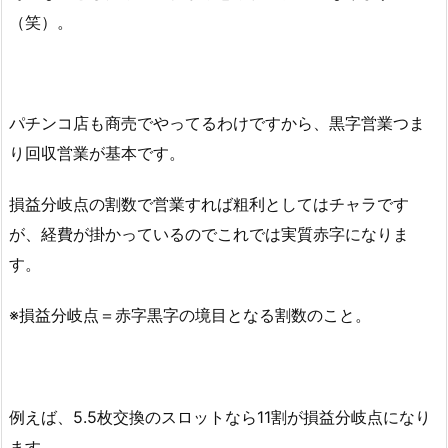
（笑）。
パチンコ店も商売でやってるわけですから、黒字営業つま
り回収営業が基本です。
損益分岐点の割数で営業すれば粗利としてはチャラです
が、経費が掛かっているのでこれでは実質赤字になりま
す。
※損益分岐点＝赤字黒字の境目となる割数のこと。
例えば、5.5枚交換のスロットなら11割が損益分岐点になり
ます。