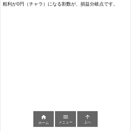
粗利が0円（チャラ）になる割数が、損益分岐点です。



メニュー
上へ
ホーム