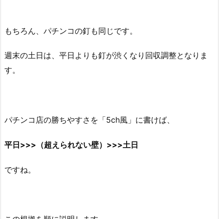
もちろん、パチンコの釘も同じです。
週末の土日は、平日よりも釘が渋くなり回収調整となりま
す。
パチンコ店の勝ちやすさを「5ch風」に書けば、
平日>>>（超えられない壁）>>>土日
ですね。