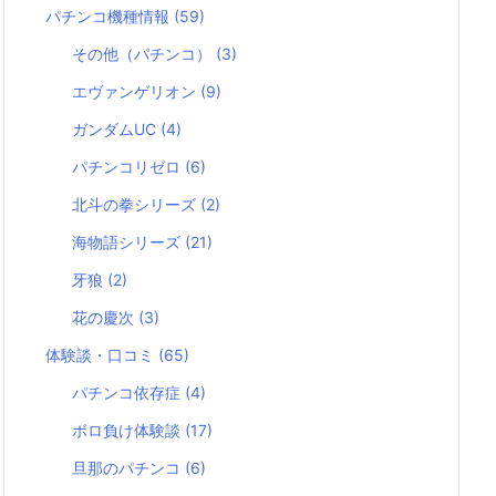
パチンコ機種情報
(59)
その他（パチンコ）
(3)
エヴァンゲリオン
(9)
ガンダムUC
(4)
パチンコリゼロ
(6)
北斗の拳シリーズ
(2)
海物語シリーズ
(21)
牙狼
(2)
花の慶次
(3)
体験談・口コミ
(65)
パチンコ依存症
(4)
ボロ負け体験談
(17)
旦那のパチンコ
(6)