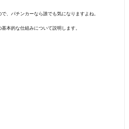
ので、パチンカーなら誰でも気になりますよね。
の基本的な仕組みについて説明します。