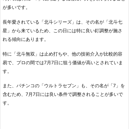
が多いです。
長年愛されている「北斗シリーズ」は、その名が「北斗七
星」から来ているため、この日には特に良い釘調整が施さ
れる傾向にあります。
特に「北斗無双」は止め打ちや、他の技術介入が比較的容
易で、プロの間では7月7日に狙う価値が高いとされていま
す。
また、パチンコの「ウルトラセブン」も、その名が「7」を
含むため、7月7日には良い条件で調整されることが多いで
す。