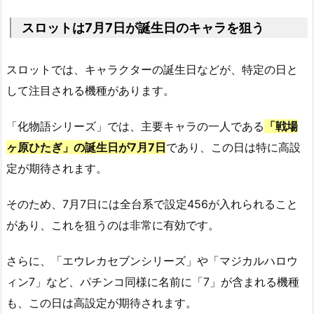
スロットは7月7日が誕生日のキャラを狙う
スロットでは、キャラクターの誕生日などが、特定の日と
して注目される機種があります。
「化物語シリーズ」では、主要キャラの一人である
「戦場
ヶ原ひたぎ」の誕生日が7月7日
であり、この日は特に高設
定が期待されます。
そのため、7月7日には全台系で設定456が入れられること
があり、これを狙うのは非常に有効です。
さらに、「エウレカセブンシリーズ」や「マジカルハロウ
ィン7」など、パチンコ同様に名前に「7」が含まれる機種
も、この日は高設定が期待されます。