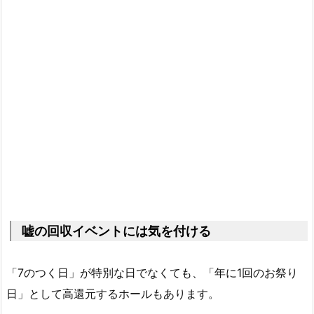
嘘の回収イベントには気を付ける
「7のつく日」が特別な日でなくても、「年に1回のお祭り
日」として高還元するホールもあります。