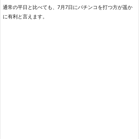
通常の平日と比べても、7月7日にパチンコを打つ方が遥か
に有利と言えます。