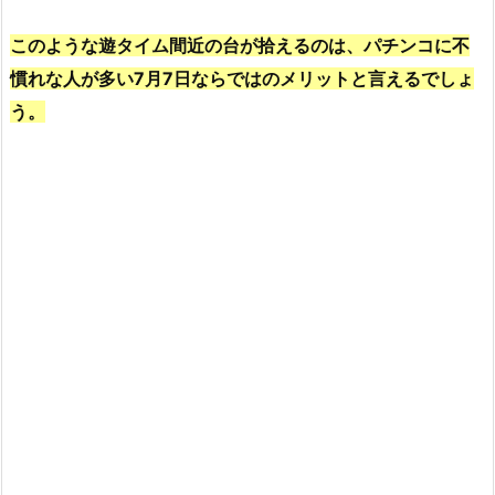
このような遊タイム間近の台が拾えるのは、パチンコに不
慣れな人が多い7月7日ならではのメリットと言えるでしょ
う。