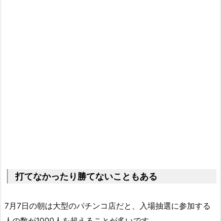
打てなかったり勝てないこともある
7月7日の朝は大型のパチンコ店だと、入場抽選に参加する
人の数が1000人を超えることが多いです。