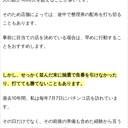
そのため店舗によっては、途中で整理券の配布を打ち切る
こともあります。
事前に目当ての店を決めている場合は、早めに行動するこ
とをおすすめします。
しかし、せっかく並んだ末に抽選で良番を引けなかった
り、打てても勝てないこともあります。
過去10年間、私は毎年7月7日にパチンコ店を訪れていま
す。
その日だけでなく、その前後の準備も含めた経験から言う