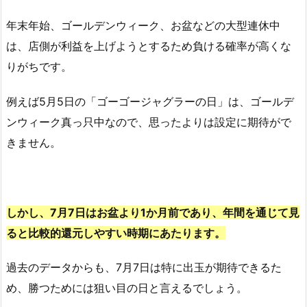
年末年始、ゴールデンウィーク、お盆などの大型連休中
は、店側が利益を上げようとするため負ける確率が高くな
りがちです。
例えば5月5日の「ゴーゴージャグラーの日」は、ゴールデ
ンウィーク真っ只中なので、思ったよりは設定に期待がで
きません。
しかし、7月7日はお盆より1か月前であり、年間を通じて見
ると比較的還元しやすい時期にあたります。
過去のデータからも、7月7日は特に出玉が期待できるた
め、勝つためには狙い目の日と言えるでしょう。