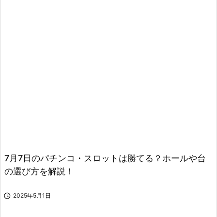
7月7日のパチンコ・スロットは勝てる？ホールや台
の選び方を解説！

2025年5月1日