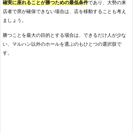
確実に座れることが勝つための最低条件
であり、大勢の来
店者で席が確保できない場合は、店を移動することも考え
ましょう。
勝つことを最大の目的とする場合は、できるだけ人が少な
い、マルハン以外のホールを選ぶのもひとつの選択肢で
す。