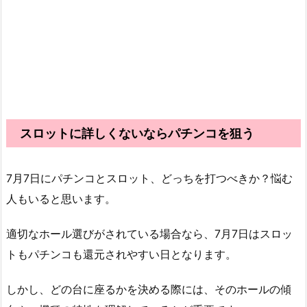
スロットに詳しくないならパチンコを狙う
7月7日にパチンコとスロット、どっちを打つべきか？悩む
人もいると思います。
適切なホール選びがされている場合なら、7月7日はスロッ
トもパチンコも還元されやすい日となります。
しかし、どの台に座るかを決める際には、そのホールの傾