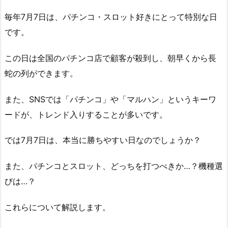
毎年7月7日は、パチンコ・スロット好きにとって特別な日
です。
この日は全国のパチンコ店で顧客が殺到し、朝早くから長
蛇の列ができます。
また、SNSでは「パチンコ」や「マルハン」というキーワ
ードが、トレンド入りすることが多いです。
では7月7日は、本当に勝ちやすい日なのでしょうか？
また、パチンコとスロット、どっちを打つべきか…？機種選
びは…？
これらについて解説します。