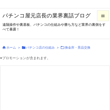
パチンコ屋元店長の業界裏話ブログ

遠隔操作や裏基板、パチンコの仕組みや勝ち方など業界の裏側をす

べて暴露！
メニュ

サイド

ホーム
>

パチンコ店の仕組み
>

換金所・景品交換

前へ
※プロモーションが含まれます。

次へ

検索