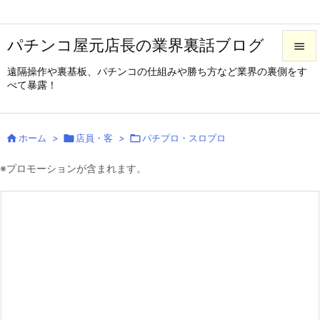
パチンコ屋元店長の業界裏話ブログ

遠隔操作や裏基板、パチンコの仕組みや勝ち方など業界の裏側をす

べて暴露！
メニュ

サイド

ホーム
>

店員・客
>

パチプロ・スロプロ

前へ
※プロモーションが含まれます。

次へ

検索