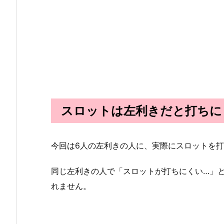
スロットは左利きだと打ちに
今回は6人の左利きの人に、実際にスロットを
同じ左利きの人で「スロットが打ちにくい…」
れません。