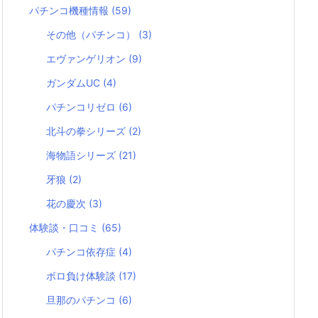
パチンコ機種情報
(59)
その他（パチンコ）
(3)
エヴァンゲリオン
(9)
ガンダムUC
(4)
パチンコリゼロ
(6)
北斗の拳シリーズ
(2)
海物語シリーズ
(21)
牙狼
(2)
花の慶次
(3)
体験談・口コミ
(65)
パチンコ依存症
(4)
ボロ負け体験談
(17)
旦那のパチンコ
(6)