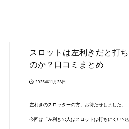
スロットは左利きだと打ち
のか？口コミまとめ

2025年11月23日
左利きのスロッターの方、お待たせしました。
今回は「左利きの人はスロットは打ちにくいの