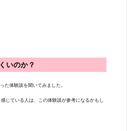
くいのか？
打った体験談を聞いてみました。
と感じている人は、この体験談が参考になるかもし