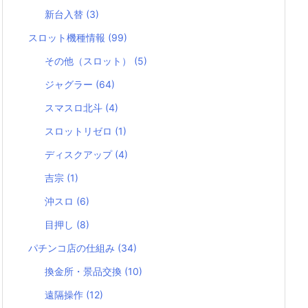
新台入替
(3)
スロット機種情報
(99)
その他（スロット）
(5)
ジャグラー
(64)
スマスロ北斗
(4)
スロットリゼロ
(1)
ディスクアップ
(4)
吉宗
(1)
沖スロ
(6)
目押し
(8)
パチンコ店の仕組み
(34)
換金所・景品交換
(10)
遠隔操作
(12)