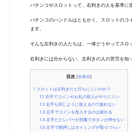
パチンコやスロットって、右利きの人を基準に
パチンコのハンドルはともかく、スロットのコ
ます。
そんな左利きの人たちは、一体どうやってスロ
右利きには分からない、左利きの人の苦労を知
目次
[
非表示
]
1
スロットは左利きだと打ちにくいのか？
1.1
右手でコインやお札の投入がやりにくい
1.2
右手も同じように使えるので疲れない
1.3
左手でコインを投入するのは疲れる
1.4
左手だとレバーが邪魔でボタンが押せない
1.5
左手で順押しはタイミングが取りづらい