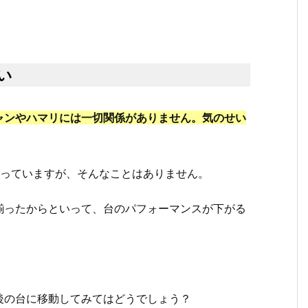
い
ャンやハマリには一切関係がありません。気のせい
言っていますが、そんなことはありません。
揃ったからといって、台のパフォーマンスが下がる
後の台に移動してみてはどうでしょう？