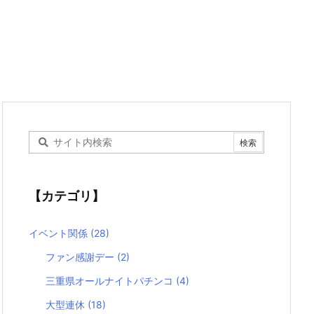
【カテゴリ】
イベント関係
(28)
ファン感謝デー
(2)
三重県オールナイトパチンコ
(4)
大型連休
(18)