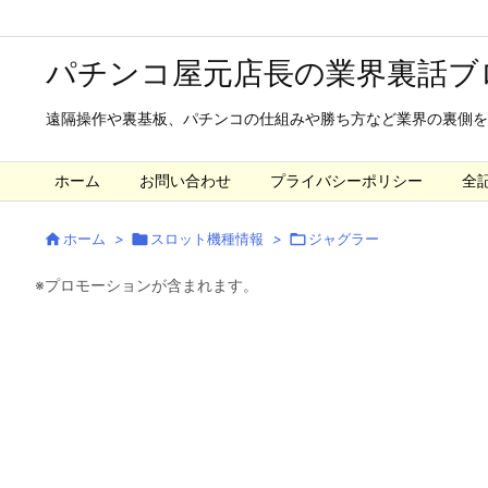
パチンコ屋元店長の業界裏話ブ
遠隔操作や裏基板、パチンコの仕組みや勝ち方など業界の裏側を
ホーム
お問い合わせ
プライバシーポリシー
全

ホーム
>

スロット機種情報
>

ジャグラー
※プロモーションが含まれます。