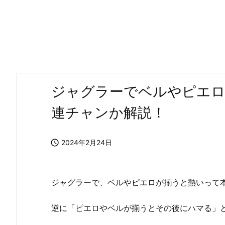
ジャグラーでベルやピエ
連チャンか解説！

2024年2月24日
ジャグラーで、ベルやピエロが揃うと熱いって
逆に「ピエロやベルが揃うとその後にハマる」