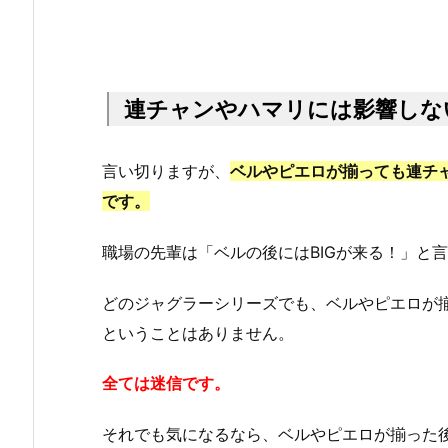
連チャンやハマリには影響しな
言い切りますが、
ベルやピエロが揃っても連チ
です。
職場の先輩は「ベルの後にはBIGが来る！」と
どのジャグラーシリーズでも、ベルやピエロが
ということはありません。
全ては迷信です。
それでも気になるなら、ベルやピエロが揃った