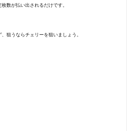
定枚数が払い出されるだけです。
ず
、狙うなら
チェリーを狙いましょう。
。