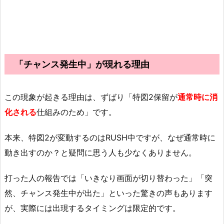
「チャンス発生中」が現れる理由
この現象が起きる理由は、ずばり「特図2保留が
通常時に消
化される
仕組みのため」です。
本来、特図2が変動するのはRUSH中ですが、なぜ通常時に
動き出すのか？と疑問に思う人も少なくありません。
打った人の報告では「いきなり画面が切り替わった」「突
然、チャンス発生中が出た」といった驚きの声もあります
が、実際には出現するタイミングは限定的です。