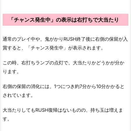
「チャンス発生中」の表示は右打ちで大当たり
通常のプレイ中や、鬼がかりRUSH終了後に右側の保留が入
賞すると、「チャンス発生中」が表示されます。
この時、右打ちランプの点灯で、大当たりかどうかが分か
ります。
右側の保留の消化には、1つにつき約7分から10分かかると
されています。
大当たりしてもRUSH復帰はないものの、持ち玉は増えま
す。