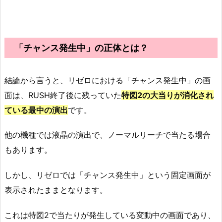
「チャンス発生中」の正体とは？
結論から言うと、リゼロにおける「チャンス発生中」の画
面は、RUSH終了後に残っていた
特図2の大当りが消化され
ている最中の演出
です。
他の機種では液晶の演出で、ノーマルリーチで当たる場合
もあります。
しかし、リゼロでは「チャンス発生中」という固定画面が
表示されたままとなります。
これは特図2で当たりが発生している変動中の画面であり、