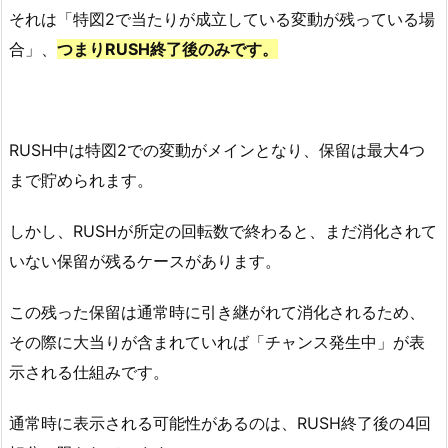
それは「特図2で当たりが成立している変動が残っている場
合」、
つまりRUSH終了後のみです。
RUSH中は特図2での変動がメインとなり、保留は最大4つ
まで貯められます。
しかし、RUSHが所定の回転数で終わると、まだ消化されて
いない保留が残るケースがあります。
この残った保留は通常時に引き継がれて消化されるため、
その際に大当りが含まれていれば「チャンス発生中」が表
示される仕組みです。
通常時に表示される可能性があるのは、RUSH終了後の4回