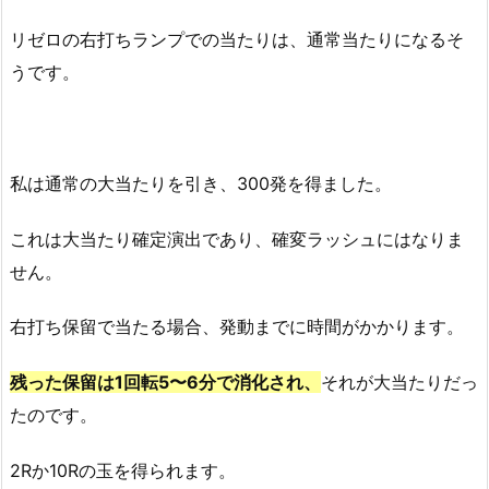
リゼロの右打ちランプでの当たりは、通常当たりになるそ
うです。
私は通常の大当たりを引き、300発を得ました。
これは大当たり確定演出であり、確変ラッシュにはなりま
せん。
右打ち保留で当たる場合、発動までに時間がかかります。
残った保留は1回転5〜6分で消化され、
それが大当たりだっ
たのです。
2Rか10Rの玉を得られます。