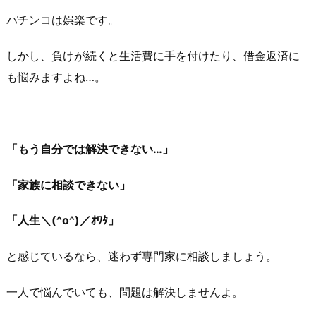
パチンコは娯楽です。
しかし、負けが続くと生活費に手を付けたり、借金返済に
も悩みますよね…。
「もう自分では解決できない…」
「家族に相談できない」
「人生＼(^o^)／ｵﾜﾀ」
と感じているなら、迷わず専門家に相談しましょう。
一人で悩んでいても、問題は解決しませんよ。