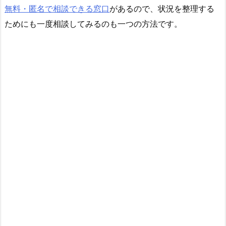
無料・匿名で相談できる窓口
があるので、状況を整理する
ためにも一度相談してみるのも一つの方法です。