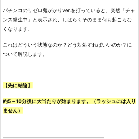
パチンコのリゼロ鬼がかりver.を打っていると、突然「チャ
ンス発生中」と表示され、しばらくそのまま何も起こらな
くなります。
これはどういう状態なのか？どう対処すればいいのか？に
ついて解説します。
【先に結論】
約5～10分後に大当たりが始まります。（ラッシュには入り
ません）