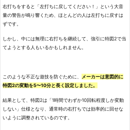
右打ちをすると「左打ちに戻してください！」という大音
量の警告が鳴り響くため、ほとんどの人は左打ちに戻すは
ずです。
しかし、中には無理に右打ちを継続して、強引に特図2で当
てようとする人もいるかもしれません。
このような不正な遊技を防ぐために、
メーカーは意図的に
特図2の変動を5〜10分と長く設定しました。
結果として、特図2は「1時間でわずか10回転程度しか変動
しない」仕様となり、通常時の右打ちでは効率的に回せな
いように調整されているのです。