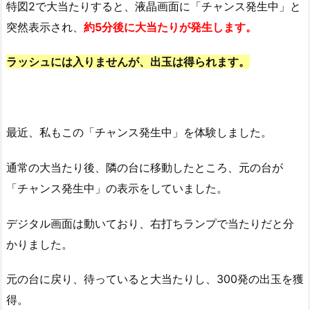
特図2で大当たりすると、液晶画面に「チャンス発生中」と
突然表示され、
約5分後に大当たりが発生します。
ラッシュには入りませんが、出玉は得られます。
最近、私もこの「チャンス発生中」を体験しました。
通常の大当たり後、隣の台に移動したところ、元の台が
「チャンス発生中」の表示をしていました。
デジタル画面は動いており、右打ちランプで当たりだと分
かりました。
元の台に戻り、待っていると大当たりし、300発の出玉を獲
得。