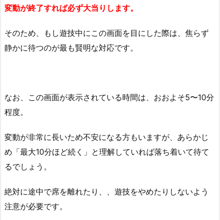
変動が終了すれば必ず大当りします。
そのため、もし遊技中にこの画面を目にした際は、焦らず
静かに待つのが最も賢明な対応です。
なお、この画面が表示されている時間は、おおよそ5〜10分
程度。
変動が非常に長いため不安になる方もいますが、あらかじ
め「最大10分ほど続く」と理解していれば落ち着いて待て
るでしょう。
絶対に途中で席を離れたり、、遊技をやめたりしないよう
注意が必要です。