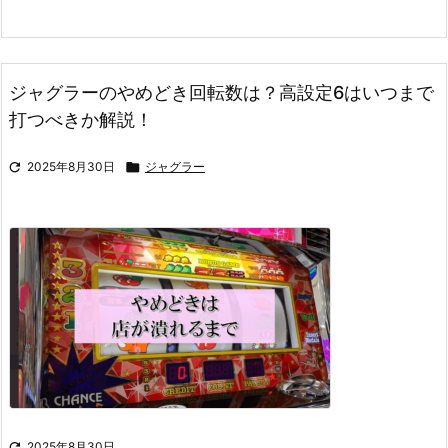
ジャグラーのやめどき回転数は？高設定6はいつまで
打つべきか解説！

2025年8月30日

ジャグラー

2025年8月30日