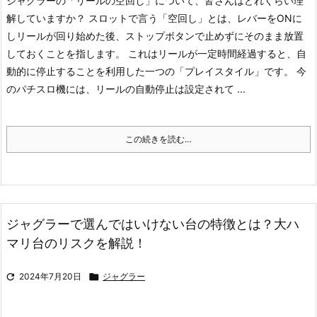
ジャグラーの「リールの空回し」について、皆さんはどれくらい理
解していますか？ スロットで言う「空回し」とは、レバーをONに
しリールが回り始めた後、ストップボタンで止めずにそのまま放置
しておくことを指します。 これはリールが一定時間経過すると、自
動的に停止することを利用した一つの「プレイスタイル」です。 今
のパチスロ機には、リールの自動停止は設定されて ...
この続きを読む…
ジャグラーで選んではいけない台の特徴とは？大ハ
マリ台のリスクを解説！

2024年7月20日

ジャグラー