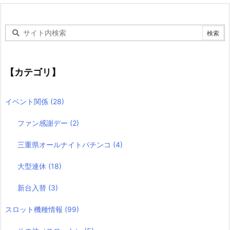
【カテゴリ】
イベント関係
(28)
ファン感謝デー
(2)
三重県オールナイトパチンコ
(4)
大型連休
(18)
新台入替
(3)
スロット機種情報
(99)