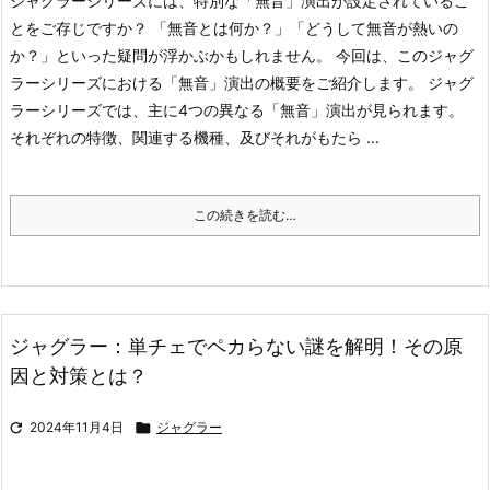
ジャグラーシリーズには、特別な「無音」演出が設定されているこ
とをご存じですか？ 「無音とは何か？」「どうして無音が熱いの
か？」といった疑問が浮かぶかもしれません。 今回は、このジャグ
ラーシリーズにおける「無音」演出の概要をご紹介します。 ジャグ
ラーシリーズでは、主に4つの異なる「無音」演出が見られます。
それぞれの特徴、関連する機種、及びそれがもたら ...
この続きを読む…
ジャグラー：単チェでペカらない謎を解明！その原
因と対策とは？

2024年11月4日

ジャグラー