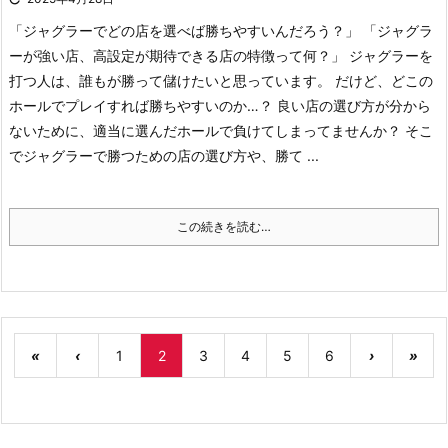
「ジャグラーでどの店を選べば勝ちやすいんだろう？」 「ジャグラ
ーが強い店、高設定が期待できる店の特徴って何？」 ジャグラーを
打つ人は、誰もが勝って儲けたいと思っています。 だけど、どこの
ホールでプレイすれば勝ちやすいのか…？ 良い店の選び方が分から
ないために、適当に選んだホールで負けてしまってませんか？ そこ
でジャグラーで勝つための店の選び方や、勝て ...
この続きを読む…
«
‹
1
2
3
4
5
6
›
»