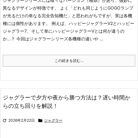
ジャグラーシリーズには様々なバージョン（種類）があり、微妙に
異なるデザインが特徴です。 よく「どれも同じようにGOGOランプ
が光るだけの単なる完全告知機だ」と思われがちですが、実は各機
種には個性があります。 例えば、ハッピージャグラーV2とハッピー
ジャグラー7、そして単にハッピージャグラーVとは何が違うの
か…？ 今回はジャグラーシリーズ各機種の違いや ...
この続きを読む…
ジャグラーで夕方や夜から勝つ方法は？遅い時間か
らの立ち回りを解説！

2026年2月22日

ジャグラー