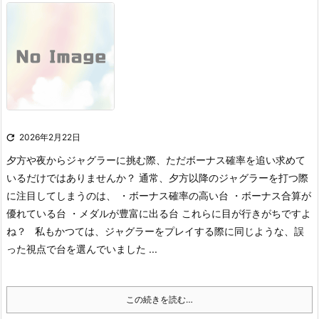

2026年2月22日
夕方や夜からジャグラーに挑む際、ただボーナス確率を追い求めて
いるだけではありませんか？ 通常、夕方以降のジャグラーを打つ際
に注目してしまうのは、 ・ボーナス確率の高い台 ・ボーナス合算が
優れている台 ・メダルが豊富に出る台 これらに目が行きがちですよ
ね？ 私もかつては、ジャグラーをプレイする際に同じような、誤
った視点で台を選んでいました ...
この続きを読む…