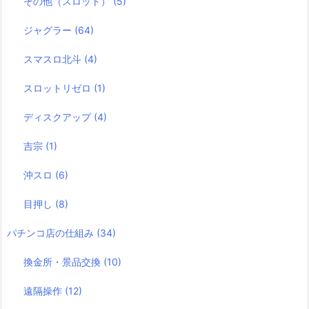
その他（スロット）
(5)
ジャグラー
(64)
スマスロ北斗
(4)
スロットリゼロ
(1)
ディスクアップ
(4)
吉宗
(1)
沖スロ
(6)
目押し
(8)
パチンコ店の仕組み
(34)
換金所・景品交換
(10)
遠隔操作
(12)