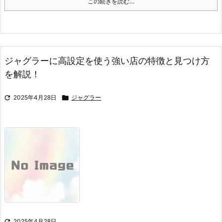
この続きを読む…
ジャグラーに高設定を使う強い店の特徴と見つけ方
を解説！

2025年4月28日

ジャグラー

2025年4月28日