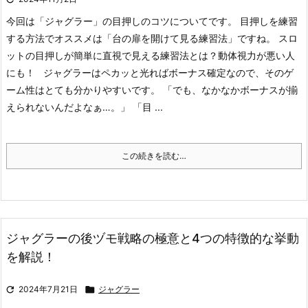
今回は「ジャグラー」の目押しのコツについてです。 目押しを練習
する方法でオススメは「台の扉を開けて見る練習法」ですね。 スロ
ットの目押しが簡単に直視で見える練習法とは？動体視力が悪い人
にも！ ジャグラーはペカッと光ればボーナス確定なので、そのゲ
ーム性はとても分かりやすいです。 「でも、なかなかボーナスが揃
えられないんだよなぁ…。」 「目 ...
この続きを読む…
ジャグラーの後ヅモ戦略の極意と4つの特徴的な挙動
を解説！

2024年7月21日

ジャグラー