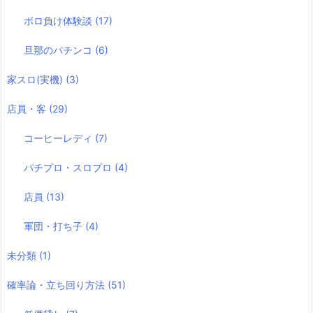
ボロ負け体験談
(17)
旦那のパチンコ
(6)
家スロ(実機)
(3)
店員・客
(29)
コーヒーレディ
(7)
パチプロ・スロプロ
(4)
店員
(13)
軍団・打ち子
(4)
未分類
(1)
確率論・立ち回り方法
(51)