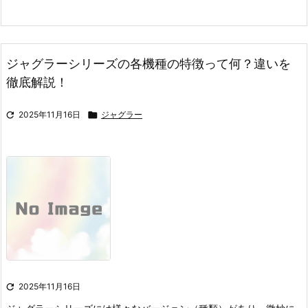
ジャグラーシリーズの各機種の特徴って何？違いを
徹底解説！

2025年11月16日

ジャグラー

2025年11月16日