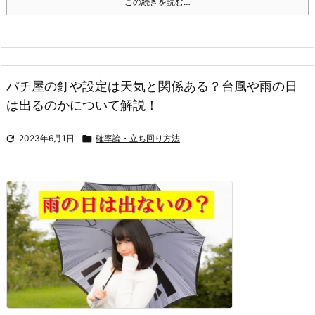
この続きを読む…
パチ屋の釘や設定は天気と関係ある？台風や雨の日
は出るのかについて解説！

2023年6月1日

確率論・立ち回り方法