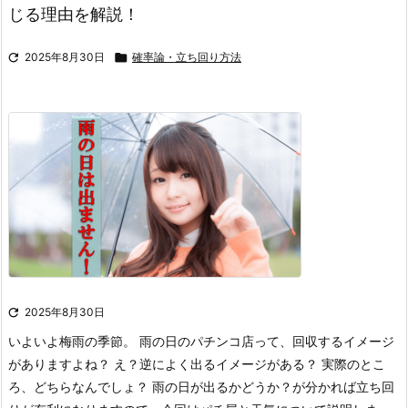
じる理由を解説！

2025年8月30日

確率論・立ち回り方法

2025年8月30日
いよいよ梅雨の季節。 雨の日のパチンコ店って、回収するイメージ
がありますよね？ え？逆によく出るイメージがある？ 実際のとこ
ろ、どちらなんでしょ？ 雨の日が出るかどうか？が分かれば立ち回