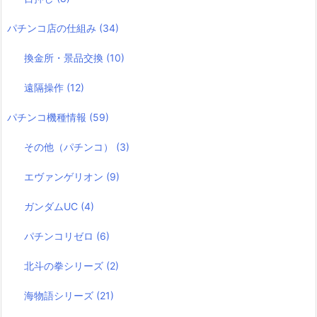
パチンコ店の仕組み
(34)
換金所・景品交換
(10)
遠隔操作
(12)
パチンコ機種情報
(59)
その他（パチンコ）
(3)
エヴァンゲリオン
(9)
ガンダムUC
(4)
パチンコリゼロ
(6)
北斗の拳シリーズ
(2)
海物語シリーズ
(21)