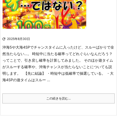

2025年8月30日
沖海5や大海4SPでチャンスタイムに入ったけど、スルーばかりで全
然当たらない…。 時短中に当たる確率ってどれぐらいなんだろう？
ってことで、引き戻し確率を計算してみました。 そのほか遊タイム
がスルーする確率や、沖海チャンスが当たらないことについても説
明します。 【先に結論】 ・時短中は低確率で抽選している。 ・大
海4SPの遊タイムはスルー ...
この続きを読む…