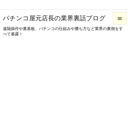
パチンコ屋元店長の業界裏話ブログ

遠隔操作や裏基板、パチンコの仕組みや勝ち方など業界の裏側をす

べて暴露！
メニュ

サイド

前へ

次へ

検索