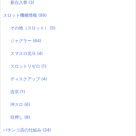
新台入替
(3)
スロット機種情報
(99)
その他（スロット）
(5)
ジャグラー
(64)
スマスロ北斗
(4)
スロットリゼロ
(1)
ディスクアップ
(4)
吉宗
(1)
沖スロ
(6)
目押し
(8)
パチンコ店の仕組み
(34)