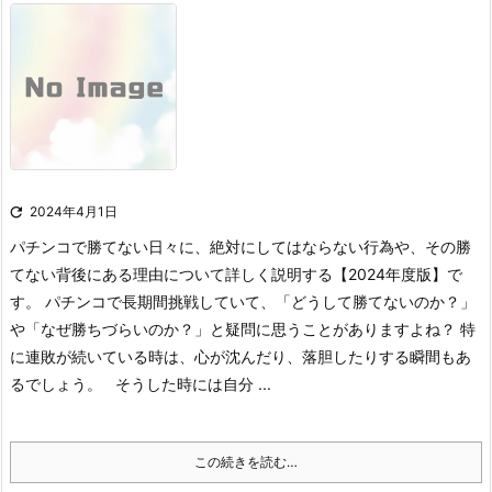

2024年4月1日
パチンコで勝てない日々に、絶対にしてはならない行為や、その勝
てない背後にある理由について詳しく説明する【2024年度版】で
す。 パチンコで長期間挑戦していて、「どうして勝てないのか？」
や「なぜ勝ちづらいのか？」と疑問に思うことがありますよね？ 特
に連敗が続いている時は、心が沈んだり、落胆したりする瞬間もあ
るでしょう。 そうした時には自分 ...
この続きを読む…