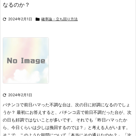
なるのか？

2024年2月1日

確率論・立ち回り方法

2024年2月1日
パチンコで前日ハマった不調な台は、次の日に好調になるのでしょ
うか？ 最初にお答えすると、パチンコ店で前日不調だった台が、次
の日も好調ではないことが多いです。 それでも「昨日ハマったか
ら、今日くらいは少しは挽回するのでは？」と考える人がいます。
そこで、このような疑問について「本当にその通りなのか？」 「次