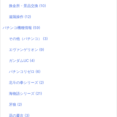
換金所・景品交換
(10)
遠隔操作
(12)
パチンコ機種情報
(59)
その他（パチンコ）
(3)
エヴァンゲリオン
(9)
ガンダムUC
(4)
パチンコリゼロ
(6)
北斗の拳シリーズ
(2)
海物語シリーズ
(21)
牙狼
(2)
花の慶次
(3)