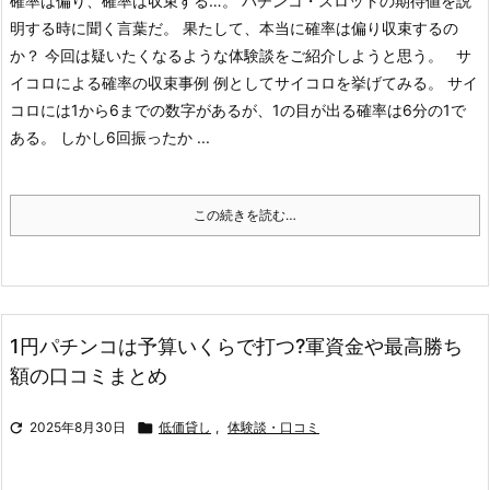
確率は偏り、確率は収束する…。 パチンコ・スロットの期待値を説
明する時に聞く言葉だ。 果たして、本当に確率は偏り収束するの
か？ 今回は疑いたくなるような体験談をご紹介しようと思う。 サ
イコロによる確率の収束事例 例としてサイコロを挙げてみる。 サイ
コロには1から6までの数字があるが、1の目が出る確率は6分の1で
ある。 しかし6回振ったか ...
この続きを読む…
1円パチンコは予算いくらで打つ?軍資金や最高勝ち
額の口コミまとめ

2025年8月30日

低価貸し
,
体験談・口コミ