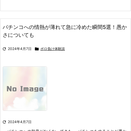
パチンコへの情熱が薄れて急に冷めた瞬間5選！愚か
さについても

2024年4月7日

ボロ負け体験談

2024年4月7日