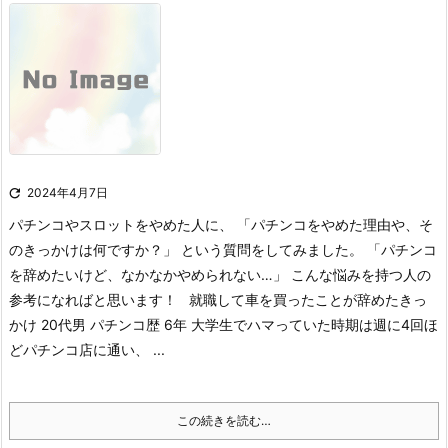

2024年4月7日
パチンコやスロットをやめた人に、 「パチンコをやめた理由や、そ
のきっかけは何ですか？」 という質問をしてみました。 「パチンコ
を辞めたいけど、なかなかやめられない…」 こんな悩みを持つ人の
参考になればと思います！ 就職して車を買ったことが辞めたきっ
かけ 20代男 パチンコ歴 6年 大学生でハマっていた時期は週に4回ほ
どパチンコ店に通い、 ...
この続きを読む…