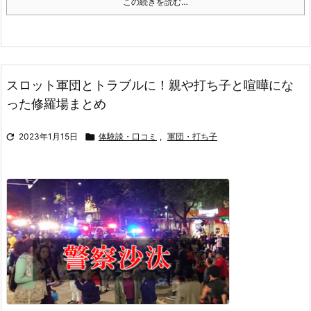
この続きを読む…
スロット軍団とトラブルに！親や打ち子と喧嘩にな
った修羅場まとめ

2023年1月15日

体験談・口コミ
,
軍団・打ち子