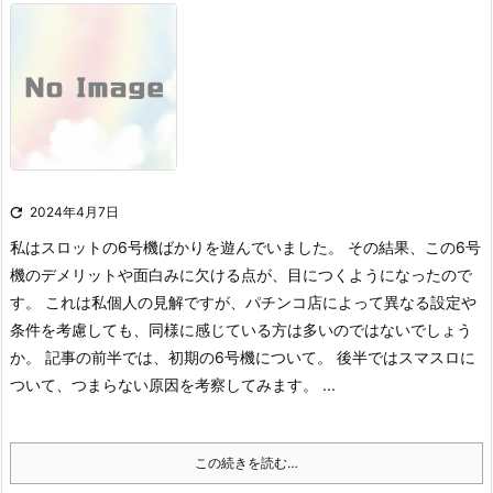

2024年4月7日
私はスロットの6号機ばかりを遊んでいました。 その結果、この6号
機のデメリットや面白みに欠ける点が、目につくようになったので
す。 これは私個人の見解ですが、パチンコ店によって異なる設定や
条件を考慮しても、同様に感じている方は多いのではないでしょう
か。 記事の前半では、初期の6号機について。 後半ではスマスロに
ついて、つまらない原因を考察してみます。 ...
この続きを読む…