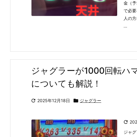
金（予
で必要
人の方
...
ジャグラーが1000回転ハ
についても解説！

2025年12月18日

ジャグラー

20
ジャグ