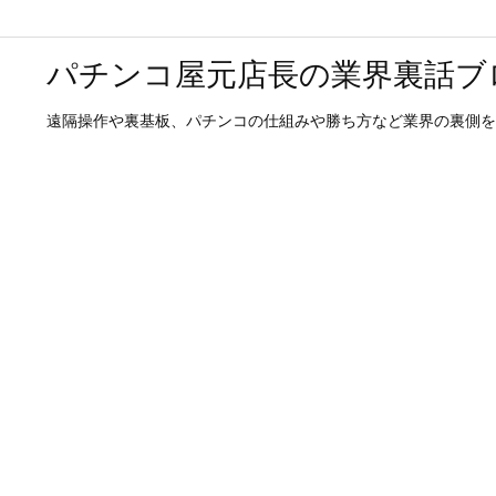
パチンコ屋元店長の業界裏話ブ
遠隔操作や裏基板、パチンコの仕組みや勝ち方など業界の裏側を