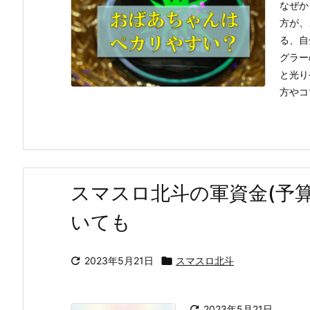
なぜか
方が、
る、自
グラー
と光り
方やコ
スマスロ北斗の軍資金(予
いても

2023年5月21日

スマスロ北斗

2023年5月21日