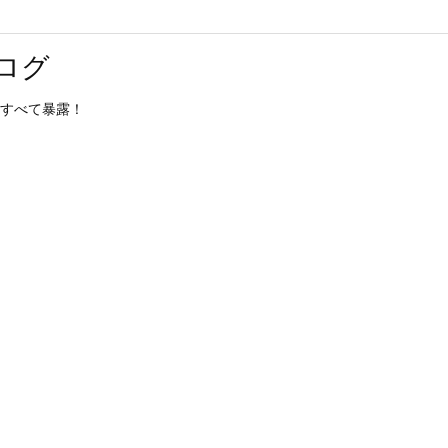
ログ
すべて暴露！