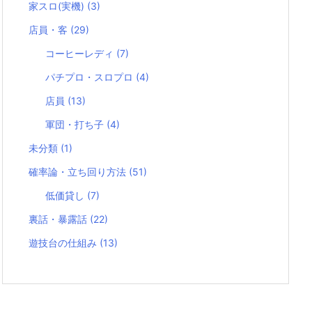
家スロ(実機)
(3)
店員・客
(29)
コーヒーレディ
(7)
パチプロ・スロプロ
(4)
店員
(13)
軍団・打ち子
(4)
未分類
(1)
確率論・立ち回り方法
(51)
低価貸し
(7)
裏話・暴露話
(22)
遊技台の仕組み
(13)