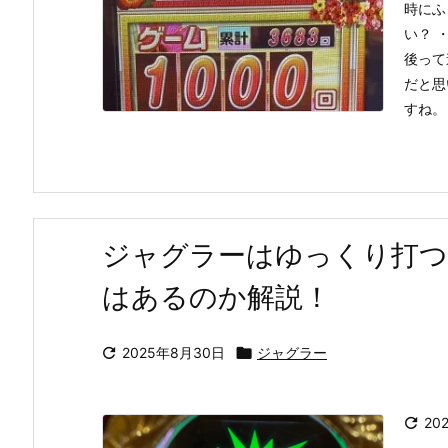
時にふ
い？ 
後って
だと思
すね。 
ジャグラーはゆっくり打つ
はあるのか解説！

2025年8月30日

ジャグラー

20