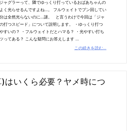
ジャグラーって、隣でゆっくり打っているおばあちゃんの
よく光らせるんですよね…。 フルウェイトでブン回してい
分は全然光らないのに…謎。 と言うわけで今回は「ジャ
の打つスピード」について説明します。 ・ゆっくり打つ
やすいの？ ・フルウェイトだとハマる？ ・光やすい打ち
ツってある？ こんな疑問にお答えします ...
この続きを読む…
算)はいくら必要？ヤメ時につ