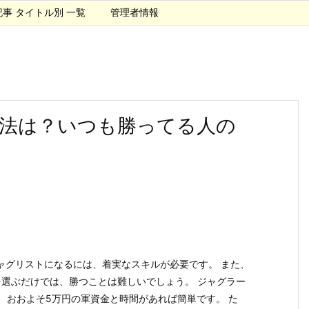
記事 タイトル別 一覧
管理者情報
法は？いつも勝ってる人の
ャグリストになるには、着実なスキルが必要です。 また、
台を選ぶだけでは、勝つことは難しいでしょう。 ジャグラー
、おおよそ5万円の軍資金と時間があれば簡単です。 た