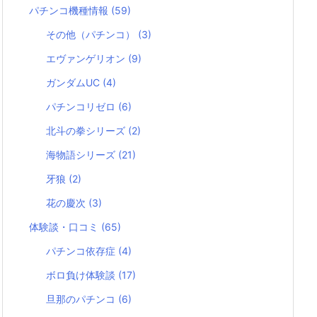
パチンコ機種情報
(59)
その他（パチンコ）
(3)
エヴァンゲリオン
(9)
ガンダムUC
(4)
パチンコリゼロ
(6)
北斗の拳シリーズ
(2)
海物語シリーズ
(21)
牙狼
(2)
花の慶次
(3)
体験談・口コミ
(65)
パチンコ依存症
(4)
ボロ負け体験談
(17)
旦那のパチンコ
(6)