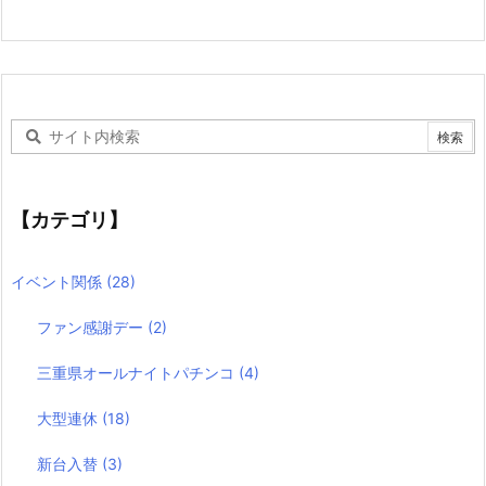
【カテゴリ】
イベント関係
(28)
ファン感謝デー
(2)
三重県オールナイトパチンコ
(4)
大型連休
(18)
新台入替
(3)