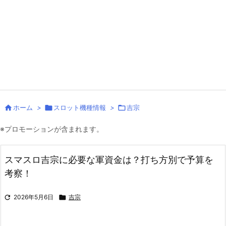

ホーム
>

スロット機種情報
>

吉宗
※プロモーションが含まれます。
スマスロ吉宗に必要な軍資金は？打ち方別で予算を
考察！

2026年5月6日

吉宗